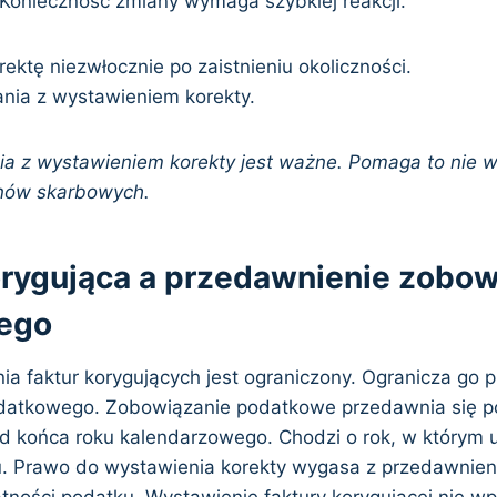
Konieczność zmiany wymaga szybkiej reakcji.
ektę niezwłocznie po zaistnieniu okoliczności.
ania z wystawieniem korekty.
ia z wystawieniem korekty jest ważne. Pomaga to nie 
anów skarbowych.
orygująca a przedawnienie zobow
ego
ia faktur korygujących jest ograniczony. Ogranicza go 
atkowego. Zobowiązanie podatkowe przedawnia się po 
od końca roku kalendarzowego. Chodzi o rok, w którym u
u. Prawo do wystawienia korekty wygasa z przedawnienie
atności podatku. Wystawienie faktury korygującej nie w