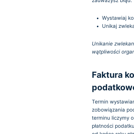
zauważysz błąd. 
Wystawiaj kor
Unikaj zwlek
Unikanie zwlekan
wątpliwości org
Faktura k
podatkow
Termin wystawian
zobowiązania pod
terminu liczymy 
płatności podatk
od końca roku pł