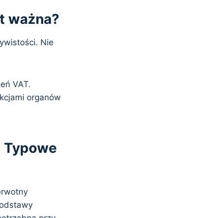
st ważna?
wistości. Nie
zeń VAT.
nkcjami organów
? Typowe
erwotny
 podstawy
potrzebna przy