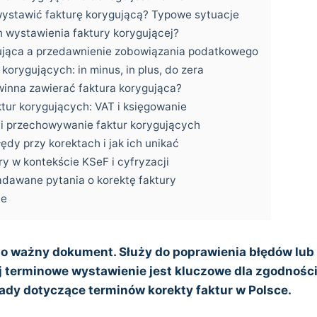
wystawić fakturę korygującą? Typowe sytuacje
in wystawienia faktury korygującej?
ująca a przedawnienie zobowiązania podatkowego
 korygujących: in minus, in plus, do zera
winna zawierać faktura korygująca?
ktur korygujących: VAT i księgowanie
i przechowywanie faktur korygujących
ędy przy korektach i jak ich unikać
ry w kontekście KSeF i cyfryzacji
adawane pytania o korektę faktury
ie
 to ważny dokument. Służy do poprawienia błędów lub
j terminowe wystawienie jest kluczowe dla zgodności
dy dotyczące terminów korekty faktur w Polsce.