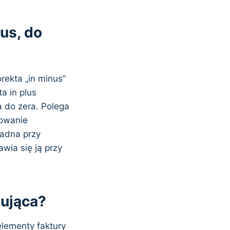
lus, do
orekta „in minus”
a in plus
a do zera. Polega
lowanie
sadna przy
awia się ją przy
gująca?
elementy faktury