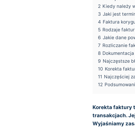
2
Kiedy należy 
3
Jaki jest term
4
Faktura koryg
5
Rodzaje faktur
6
Jakie dane po
7
Rozliczanie fa
8
Dokumentacja 
9
Najczęstsze bł
10
Korekta faktu
11
Najczęściej z
12
Podsumowan
Korekta faktury
transakcjach. Je
Wyjaśniamy zasa