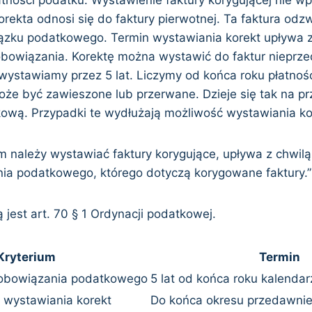
rekta odnosi się do faktury pierwotnej. Ta faktura odzw
zku podatkowego. Termin wystawiania korekt upływa z
bowiązania. Korektę można wystawić do faktur nieprz
 wystawiamy przez 5 lat. Liczymy od końca roku płatnoś
że być zawieszone lub przerwane. Dzieje się tak na pr
ową. Przypadki te wydłużają możliwość wystawiania ko
im należy wystawiać faktury korygujące, upływa z chwil
nia podatkowego, którego dotyczą korygowane faktury.”
jest art. 70 § 1 Ordynacji podatkowej.
Kryterium
Termin
zobowiązania podatkowego
5 lat od końca roku kalenda
 wystawiania korekt
Do końca okresu przedawnien