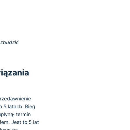
wzbudzić
iązania
przedawnienie
5 latach. Bieg
płynął termin
m. Jest to 5 lat
pływa na