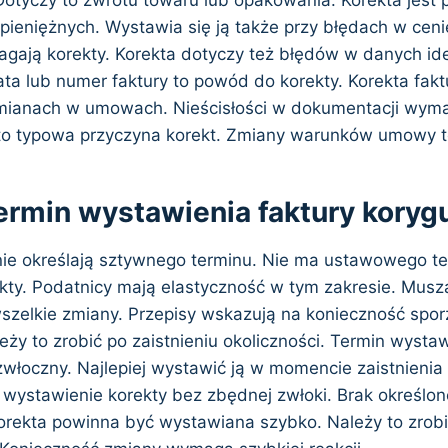
pieniężnych. Wystawia się ją także przy błędach w ceni
ają korekty. Korekta dotyczy też błędów w danych ide
ta lub numer faktury to powód do korekty. Korekta fakt
mianach w umowach. Nieścisłości w dokumentacji wyma
o typowa przyczyna korekt. Zmiany warunków umowy t
termin wystawienia faktury koryg
 nie określają sztywnego terminu. Nie ma ustawowego t
kty. Podatnicy mają elastyczność w tym zakresie. Musz
elkie zmiany. Przepisy wskazują na konieczność spor
eży to zrobić po zaistnieniu okoliczności. Termin wysta
włoczny. Najlepiej wystawić ją w momencie zaistnienia 
ą wystawienie korekty bez zbędnej zwłoki. Brak określo
orekta powinna być wystawiana szybko. Należy to zrobić