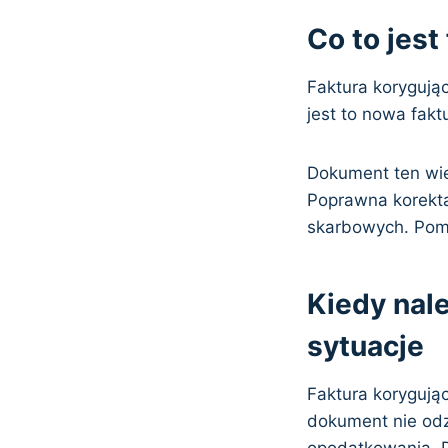
Co to jest
Faktura korygują
jest to nowa fak
Dokument ten wier
Poprawna korekt
skarbowych. Pom
Kiedy nal
sytuacje
Faktura korygują
dokument nie odz
opodatkowania. D