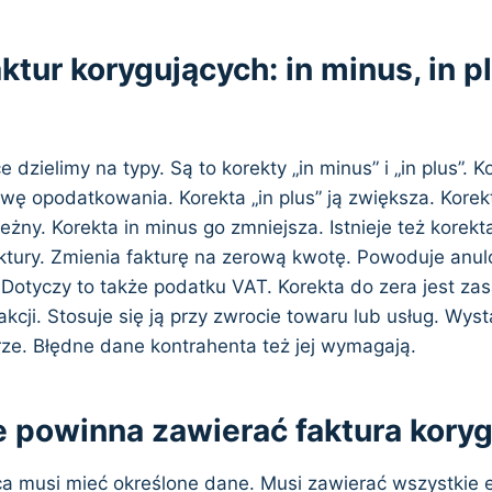
ktur korygujących: in minus, in p
 dzielimy na typy. Są to korekty „in minus” i „in plus”. K
ę opodatkowania. Korekta „in plus” ją zwiększa. Korekt
żny. Korekta in minus go zmniejsza. Istnieje też korekt
ktury. Zmienia fakturę na zerową kwotę. Powoduje anu
 Dotyczy to także podatku VAT. Korekta do zera jest za
kcji. Stosuje się ją przy zwrocie towaru lub usług. Wyst
rze. Błędne dane kontrahenta też jej wymagają.
e powinna zawierać faktura kory
ca musi mieć określone dane. Musi zawierać wszystkie 