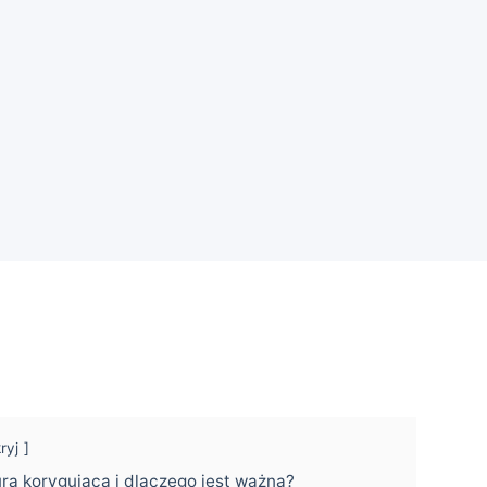
ryj
ura korygująca i dlaczego jest ważna?