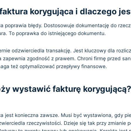
 faktura korygująca i dlaczego je
ca poprawia błędy. Dostosowuje dokumentację do rzeczy
tura. To poprawka do istniejącego dokumentu.
nie odzwierciedla transakcję. Jest kluczowy dla rozlic
a zapewnia zgodność z prawem. Chroni firmę przed sa
aga też optymalizować przepływy finansowe.
eży wystawić fakturę korygującą
ca jest konieczna zawsze. Musi być wystawiona, gdy pi
wierciedla rzeczywistości. Dzieje się tak przy zmianie
otyczy to zwrotu towaru lub opakowania. Korekta jest 