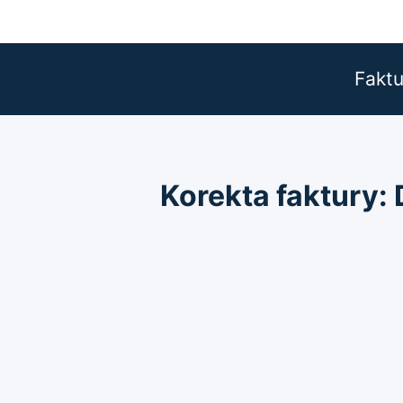
Przejdź
do
treści
Faktu
Korekta faktury: