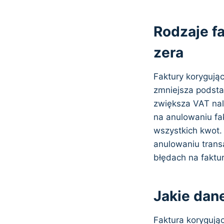
Rodzaje fa
zera
Faktury korygujące
zmniejsza podstaw
zwiększa VAT nale
na anulowaniu fa
wszystkich kwot.
anulowaniu transa
błędach na faktu
Jakie dan
Faktura korygują