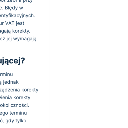
e. Błędy w
ntyfikacyjnych.
ur VAT jest
gają korekty.
eż jej wymagają.
ującej?
erminu
ą jednak
ządzenia korekty
wienia korekty
okoliczności.
nego terminu
, gdy tylko