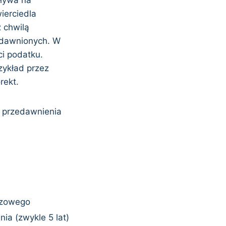
ierciedla
 chwilą
edawnionych. W
ci podatku.
zykład przez
rekt.
ą przedawnienia
rzowego
ia (zwykle 5 lat)