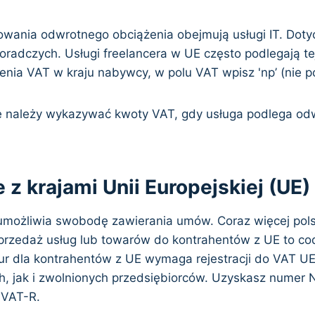
owania odwrotnego obciążenia obejmują usługi IT. Doty
oradczych. Usługi freelancera w UE często podlegają te
enia VAT w kraju nabywcy, w polu VAT wpisz 'np’ (nie p
ie należy wykazywać kwoty VAT, gdy usługa podlega o
 z krajami Unii Europejskiej (UE)
umożliwia swobodę zawierania umów. Coraz więcej polsk
przedaż usług lub towarów do kontrahentów z UE to co
ur dla kontrahentów z UE wymaga rejestracji do VAT UE
, jak i zwolnionych przedsiębiorców. Uzyskasz numer 
 VAT-R.