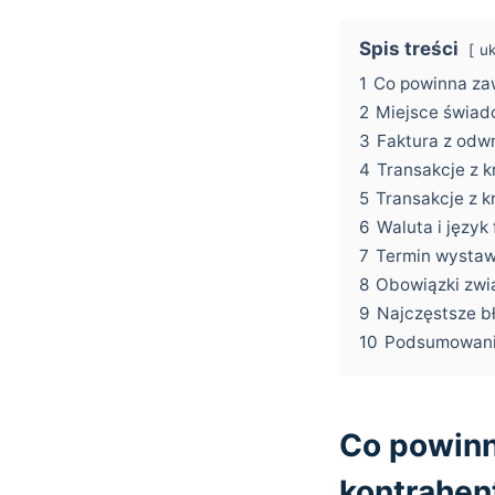
Spis treści
uk
1
Co powinna zaw
2
Miejsce świad
3
Faktura z odw
4
Transakcje z k
5
Transakcje z k
6
Waluta i język
7
Termin wystaw
8
Obowiązki zwi
9
Najczęstsze bł
10
Podsumowan
Co powinn
kontrahen