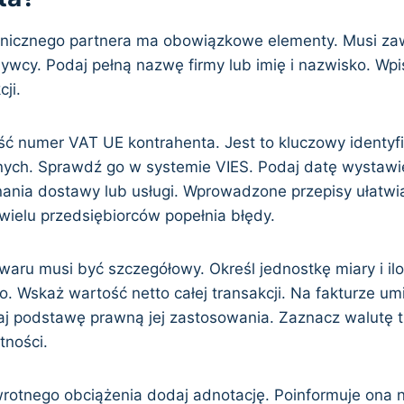
anicznego partnera ma obowiązkowe elementy. Musi za
ywcy. Podaj pełną nazwę firmy lub imię i nazwisko. Wpi
ji.
ść numer VAT UE kontrahenta. Jest to kluczowy identyf
jnych. Sprawdź go w systemie VIES. Podaj datę wystawie
ania dostawy lub usługi. Wprowadzone przepisy ułatwiaj
 wielu przedsiębiorców popełnia błędy.
owaru musi być szczegółowy. Określ jednostkę miary i il
o. Wskaż wartość netto całej transakcji. Na fakturze u
j podstawę prawną jej zastosowania. Zaznacz walutę t
tności.
otnego obciążenia dodaj adnotację. Poinformuje ona