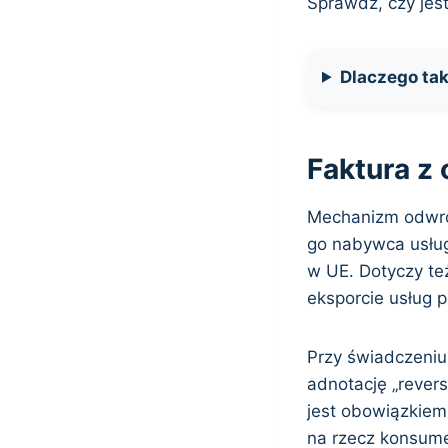
Sprawdź, czy jes
Dlaczego tak
Faktura z
Mechanizm odwrot
go nabywca usług
w UE. Dotyczy te
eksporcie usług 
Przy świadczeniu 
adnotację „rever
jest obowiązkiem
na rzecz konsum