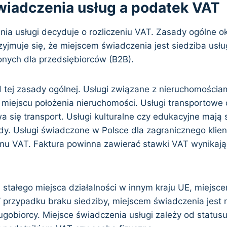
wiadczenia usług a podatek VAT
ia usługi decyduje o rozliczeniu VAT. Zasady ogólne ok
yjmuje się, że miejscem świadczenia jest siedziba usłu
onych dla przedsiębiorców (B2B).
od tej zasady ogólnej. Usługi związane z nieruchomościa
iejscu położenia nieruchomości. Usługi transportow
a się transport. Usługi kulturalne czy edukacyjne mają
dy. Usługi świadczone w Polsce dla zagranicznego klie
mu VAT. Faktura powinna zawierać stawki VAT wynikaj
la stałego miejsca działalności w innym kraju UE, miejs
W przypadku braku siedziby, miejscem świadczenia jest 
ugobiorcy. Miejsce świadczenia usługi zależy od status