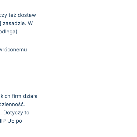
czy też dostaw
j zasadzie. W
odlega).
dwróconemu
ich firm działa
dzienność.
. Dotyczy to
NIP UE po