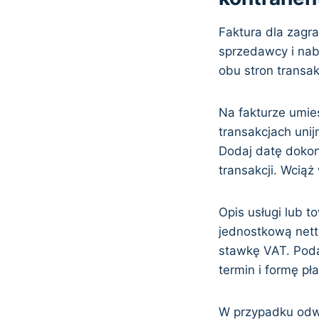
Faktura dla zagr
sprzedawcy i nab
obu stron transakc
Na fakturze umie
transakcjach uni
Dodaj datę dokon
transakcji. Wciąż
Opis usługi lub t
jednostkową nett
stawkę VAT. Poda
termin i formę pła
W przypadku odwr