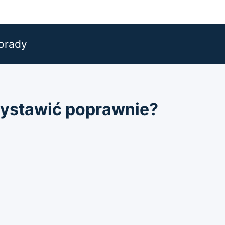
orady
 wystawić poprawnie?