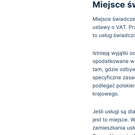
Miejsce ś
Miejsce świadczen
ustawy o VAT. Prz
to usług świadcz
Istnieją wyjątki 
opodatkowane w m
tam, gdzie odbyw
specyficzne zasa
podlegać polskie
krajowego.
Jeśli usługi są d
jest to miejsce. 
zamieszkania usł