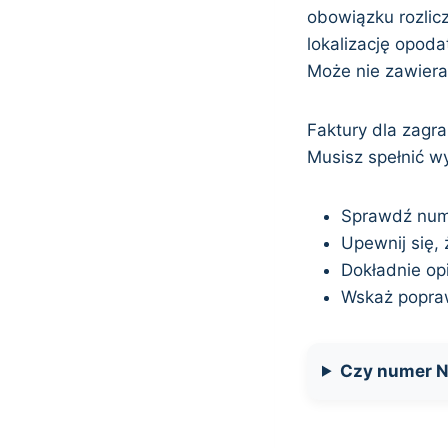
obowiązku rozlic
lokalizację opod
Może nie zawier
Faktury dla zagr
Musisz spełnić w
Sprawdź num
Upewnij się,
Dokładnie op
Wskaż popraw
Czy numer N