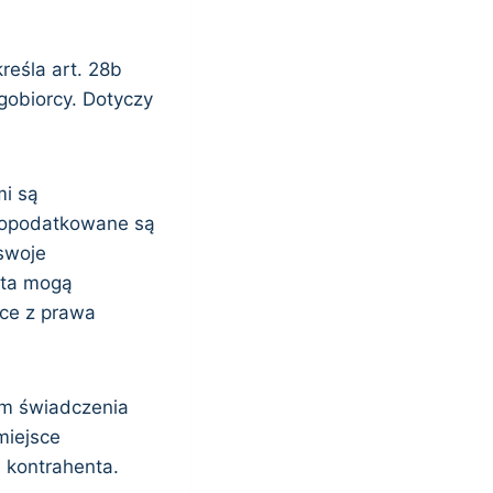
reśla art. 28b
gobiorcy. Dotyczy
mi są
e opodatkowane są
 swoje
nta mogą
ące z prawa
cem świadczenia
miejsce
u kontrahenta.