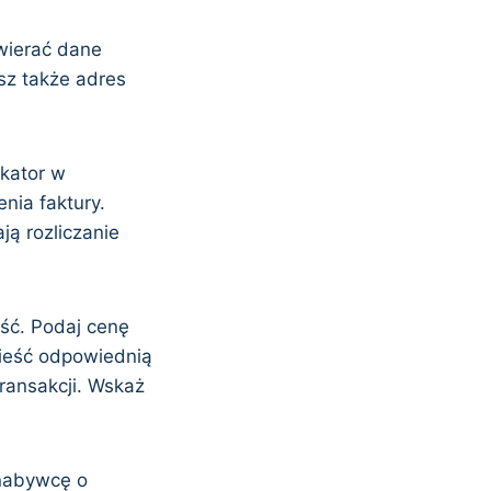
wierać dane
sz także adres
ikator w
nia faktury.
ą rozliczanie
ość. Podaj cenę
mieść odpowiednią
ransakcji. Wskaż
 nabywcę o