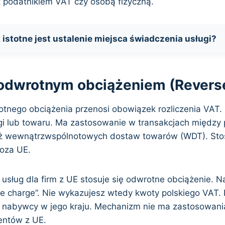
t podatnikiem VAT czy osobą fizyczną.
 istotne jest ustalenie miejsca świadczenia usługi?
 odwrotnym obciążeniem (Revers
nego obciążenia przenosi obowiązek rozliczenia VAT. 
i lub towaru. Ma zastosowanie w transakcjach między
ż wewnątrzwspólnotowych dostaw towarów (WDT). Stosu
poza UE.
usług dla firm z UE stosuje się odwrotne obciążenie. N
se charge”. Nie wykazujesz wtedy kwoty polskiego VAT. 
 nabywcy w jego kraju. Mechanizm nie ma zastosowani
entów z UE.