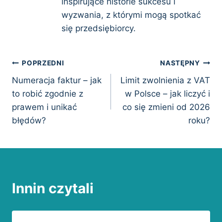
inspirujące historie sukcesu i
wyzwania, z którymi mogą spotkać
się przedsiębiorcy.
Nawigacja
POPRZEDNI
NASTĘPNY
Numeracja faktur – jak
Limit zwolnienia z VAT
wpisu
to robić zgodnie z
w Polsce – jak liczyć i
prawem i unikać
co się zmieni od 2026
błędów?
roku?
Innin czytali