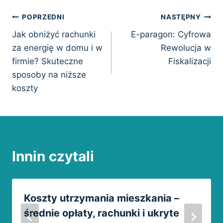
Nawigacja
POPRZEDNI
NASTĘPNY
Jak obniżyć rachunki
E-paragon: Cyfrowa
wpisu
za energię w domu i w
Rewolucja w
firmie? Skuteczne
Fiskalizacji
sposoby na niższe
koszty
Innin czytali
Koszty utrzymania mieszkania –
średnie opłaty, rachunki i ukryte