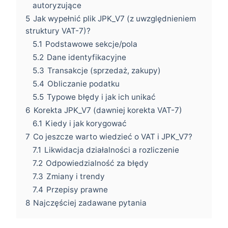
autoryzujące
5
Jak wypełnić plik JPK_V7 (z uwzględnieniem
struktury VAT-7)?
5.1
Podstawowe sekcje/pola
5.2
Dane identyfikacyjne
5.3
Transakcje (sprzedaż, zakupy)
5.4
Obliczanie podatku
5.5
Typowe błędy i jak ich unikać
6
Korekta JPK_V7 (dawniej korekta VAT-7)
6.1
Kiedy i jak korygować
7
Co jeszcze warto wiedzieć o VAT i JPK_V7?
7.1
Likwidacja działalności a rozliczenie
7.2
Odpowiedzialność za błędy
7.3
Zmiany i trendy
7.4
Przepisy prawne
8
Najczęściej zadawane pytania