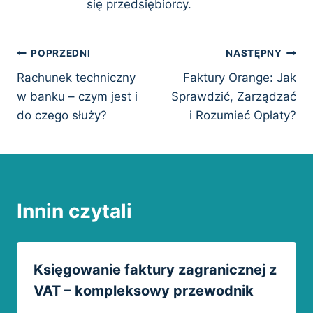
się przedsiębiorcy.
Nawigacja
POPRZEDNI
NASTĘPNY
Rachunek techniczny
Faktury Orange: Jak
wpisu
w banku – czym jest i
Sprawdzić, Zarządzać
do czego służy?
i Rozumieć Opłaty?
Innin czytali
Księgowanie faktury zagranicznej z
VAT – kompleksowy przewodnik