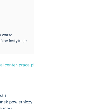
o warto
ólne instytucje
allcenter-praca.pl
a i
unek powierniczy
re mają