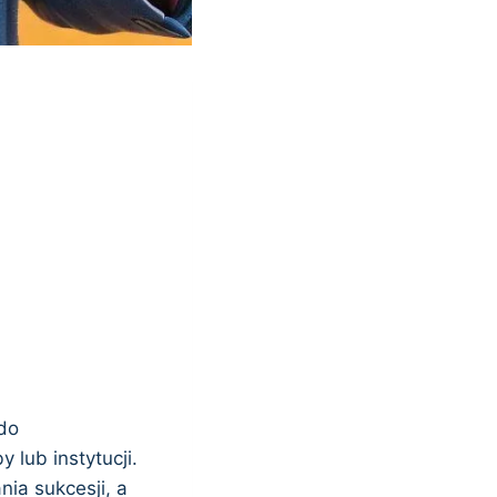
 do
lub instytucji.
ia sukcesji, a