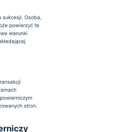
 sukcesji. Osoba,
oże powierzyć te
owe warunki
akładającej
ansakcji
 ramach
 powierniczym
ażowanych stron.
erniczy