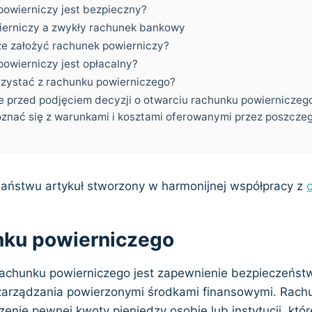
powierniczy jest bezpieczny?
erniczy a zwykły rachunek bankowy
e założyć rachunek powierniczy?
owierniczy jest opłacalny?
rzystać z rachunku powierniczego?
że przed podjęciem decyzji o otwarciu rachunku powierniczeg
znać się z warunkami i kosztami oferowanymi przez poszczeg
aństwu artykuł stworzony w harmonijnej współpracy z
c
nku powierniczego
chunku powierniczego jest zapewnienie bezpieczeństw
zarządzania powierzonymi środkami finansowymi. Rach
enie pewnej kwoty pieniędzy osobie lub instytucji, któ