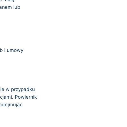
lanem lub
eb i umowy
nie w przypadku
cjami. Powiernik
podejmując