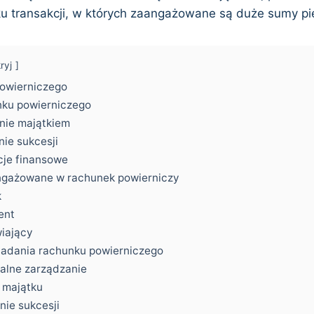
u transakcji, w których zaangażowane są duże sumy pi
ryj
powierniczego
nku powierniczego
anie majątkiem
nie sukcesji
cje finansowe
ngażowane w rachunek powierniczy
k
ent
iający
siadania rachunku powierniczego
nalne zarządzanie
 majątku
nie sukcesji