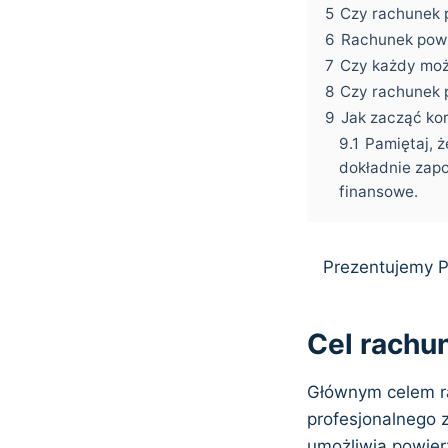
5
Czy rachunek 
6
Rachunek powi
7
Czy każdy moż
8
Czy rachunek p
9
Jak zacząć ko
9.1
Pamiętaj, 
dokładnie zapo
finansowe.
Prezentujemy P
Cel rachu
Głównym celem ra
profesjonalnego 
umożliwia powierz