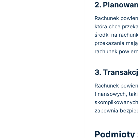
2. Planowan
Rachunek powiern
która chce przek
środki na rachun
przekazania mają
rachunek powiern
3. Transakc
Rachunek powiern
finansowych, tak
skomplikowanych
zapewnia bezpiec
Podmioty 