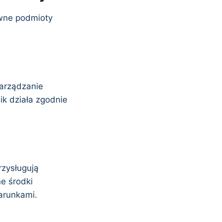
ówne podmioty
zarządzanie
k działa zgodnie
rzysługują
e środki
arunkami.