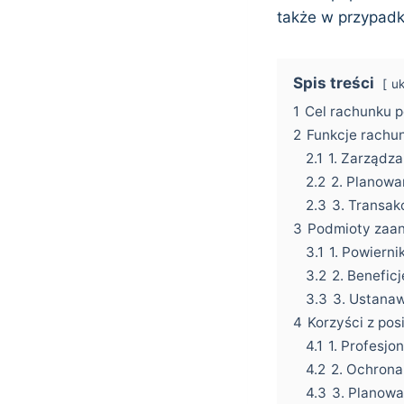
także w przypadk
Spis treści
uk
1
Cel rachunku 
2
Funkcje rachu
2.1
1. Zarządz
2.2
2. Planowa
2.3
3. Transak
3
Podmioty zaa
3.1
1. Powierni
3.2
2. Beneficj
3.3
3. Ustanaw
4
Korzyści z po
4.1
1. Profesjo
4.2
2. Ochrona
4.3
3. Planowa