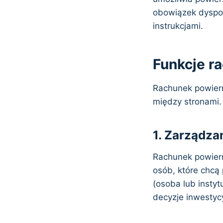
obowiązek dyspo
instrukcjami.
Funkcje r
Rachunek powiern
między stronami.
1. Zarządza
Rachunek powiern
osób, które chcą
(osoba lub instyt
decyzje inwestyc