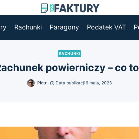
ry
Rachunki
Paragony
Podatek VAT
P
RACHUNKI
achunek powierniczy – co t
Piotr
Data publikacji
6 maja, 2023