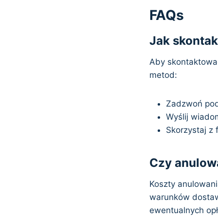
FAQs
Jak skontak
Aby skontaktować
metod:
Zadzwoń pod 
Wyślij wiado
Skorzystaj z
Czy anulow
Koszty anulowani
warunków dostawc
ewentualnych opł