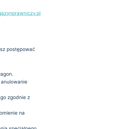
azynprawniczy.pl
?
isz postępować
ragon.
i anulowanie
go zgodnie z
omienie na
nia specjalnego