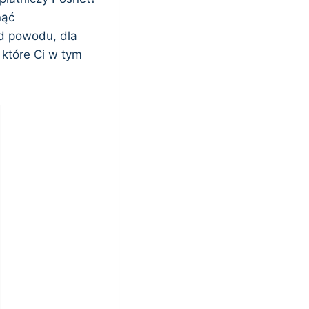
nąć
od powodu, dla
 które Ci w tym