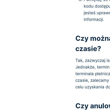
kodu dostępu
jesteś upraw
informacji.
Czy możn
czasie?
Tak, zazwyczaj i
Jednakże, termin 
terminala płatni
czasie, zalecamy
celu uzyskania do
Czy anulo