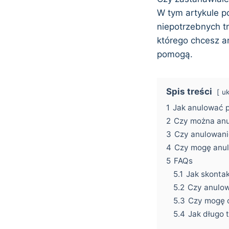
W tym artykule po
niepotrzebnych t
którego chcesz a
pomogą.
Spis treści
uk
1
Jak anulować 
2
Czy można anu
3
Czy anulowani
4
Czy mogę anul
5
FAQs
5.1
Jak skontak
5.2
Czy anulow
5.3
Czy mogę 
5.4
Jak długo 