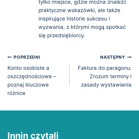
tylko miejsce, gdzie można znaleźć
praktyczne wskazówki, ale także
inspirujące historie sukcesu i
wyzwania, z którymi mogą spotkać
się przedsiębiorcy.
Nawigacja
POPRZEDNI
NASTĘPNY
Konto osobiste a
Faktura do paragonu:
wpisu
oszczędnościowe –
Zrozum terminy i
poznaj kluczowe
zasady wystawiania
różnice
Innin czytali